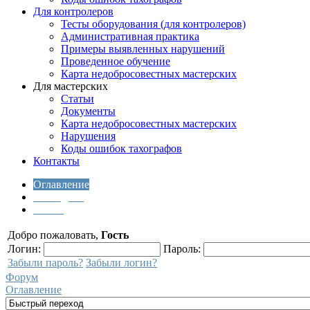
Для контролеров
Тесты оборудования (для контролеров)
Административная практика
Примеры выявленных нарушений
Проведенное обучение
Карта недобросовестных мастерских
Для мастерских
Статьи
Документы
Карта недобросовестных мастерских
Нарушения
Коды ошибок тахографов
Контакты
Оглавление
Последнее
Поиск
Добро пожаловать,
Гость
Логин:
Пароль:
Забыли пароль?
Забыли логин?
Форум
Оглавление