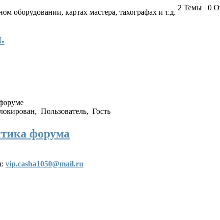
2
Темы
0
О
ом оборудовании, картах мастера, тахографах и т.д.
.
 форуме
локирован
,
Пользователь
,
Гость
стика форума
я:
vip.casha1050@mail.ru