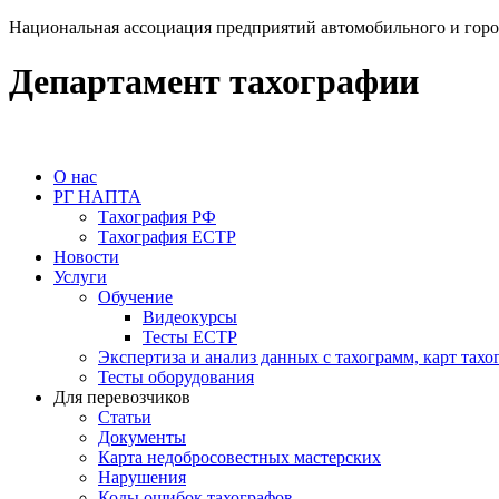
Национальная ассоциация предприятий автомобильного и горо
Департамент тахографии
О нас
РГ НАПТА
Тахография РФ
Тахография ЕСТР
Новости
Услуги
Обучение
Видеокурсы
Тесты ЕСТР
Экспертиза и анализ данных с тахограмм, карт тахо
Тесты оборудования
Для перевозчиков
Статьи
Документы
Карта недобросовестных мастерских
Нарушения
Коды ошибок тахографов