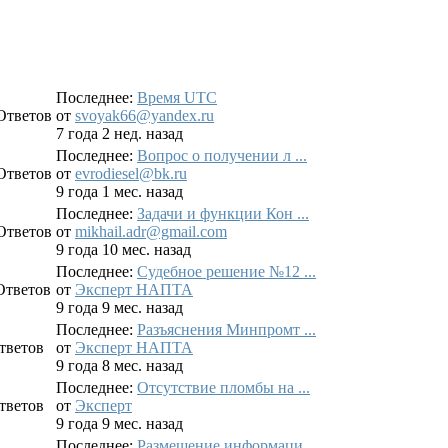
Последнее:
Время UTC
Ответов
от
svoyak66@yandex.ru
7 года 2 нед. назад
Последнее:
Вопрос о получении л ...
Ответов
от
evrodiesel@bk.ru
9 года 1 мес. назад
Последнее:
Задачи и функции Кон ...
Ответов
от
mikhail.adr@gmail.com
9 года 10 мес. назад
Последнее:
Судебное решение №12 ...
Ответов
от
Эксперт НАПТА
9 года 9 мес. назад
Последнее:
Разъяснения Минпромт ...
тветов
от
Эксперт НАПТА
9 года 8 мес. назад
Последнее:
Отсутствие пломбы на ...
тветов
от
Эксперт
9 года 9 мес. назад
Последнее:
Размещение информаци ...